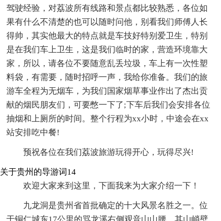
驾驶经验，对荔波所有线路和景点都比较熟悉，各位如
果有什么不清楚的也可以随时问他，别看我们师傅人长
得帅，其实他最大的特点就是车技好特别爱卫生，特别
是在我们车上卫生，这是我们临时的家，营造环境靠大
家，所以，请各位不要随意乱丢垃圾，车上有一次性塑
料袋，有需要，随时招呼一声，我给你准备。我们的旅
游车全程为无烟车，为我们国家烟草事业作出了杰出贡
献的烟民朋友们，可要憋一下了;下车后我们会安排各位
抽烟和上厕所的时间。整个行程为xx小时，中途会在xx
站安排吃中餐!
预祝各位在我们荔波旅游玩得开心，玩得尽兴!
关于贵州的导游词14
欢迎大家来到这里，下面我来为大家介绍一下！
九龙洞是贵州省首批确定的十大风景名胜之一。位
于铜仁城东17公里的骂龙溪右侧观音山山腰，其山峭壁