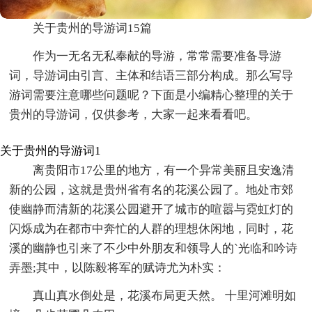
关于贵州的导游词15篇
作为一无名无私奉献的导游，常常需要准备导游
词，导游词由引言、主体和结语三部分构成。那么写导
游词需要注意哪些问题呢？下面是小编精心整理的关于
贵州的导游词，仅供参考，大家一起来看看吧。
关于贵州的导游词1
离贵阳市17公里的地方，有一个异常美丽且安逸清
新的公园，这就是贵州省有名的花溪公园了。地处市郊
使幽静而清新的花溪公园避开了城市的喧嚣与霓虹灯的
闪烁成为在都市中奔忙的人群的理想休闲地，同时，花
溪的幽静也引来了不少中外朋友和领导人的`光临和吟诗
弄墨;其中，以陈毅将军的赋诗尤为朴实：
真山真水倒处是，花溪布局更天然。 十里河滩明如