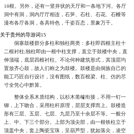
18根。另外，还有一竖井状的天厅和一条地下河。各厅
洞中有洞，洞内厅厅相连，石笋、石柱、石花、石幔等
漫布各厅各洞，各具特色，千姿百态，景象万千。
关于贵州的导游词15
侗寨鼓楼群分多柱和独柱两类：多柱即四根主柱十
二根衬柱;独柱即由一根中柱支撑，直立于鼓楼中央，直
伸顶端，底层四根衬柱。不论何种建筑形式，其顶层均
置放齐心鼓，故人们称之为鼓楼。鼓楼是由侗族自己的
能工巧匠自行设计，没有图纸，数百根梁、柱、仿的尽
寸全凭心中黔算。
整体全系木质结构，以杉木凿榷衔接，不用一钉一
铆，上下吻合，采用柱杆原理，层层支撑而上。鼓楼造
形有三层、五层、七层、九层乃至十余层不等。一般分
上、中、下三个部分。上部为顶尖部，由一根铁柱立于
顶盖中央，套上陶瓷宝珠，呈葫芦型，犹如落尖，凌空