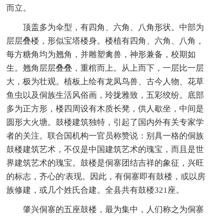
而立。
顶盖多为伞型，有四角、六角、八角形状。中部为
层层叠楼，形似宝塔楼身。楼植有四角、六角、八角，
每方糖角均为翘角，并雕塑禽兽，神形兼备，校期如
生。翘角层层叠叠，重棺而上。从上而下，一层比一层
大，极为壮观。植板上绘有龙凤鸟兽、古今人物、花草
鱼虫以及侗族生活风俗画，玲拢雅致，五彩绞纷。底部
多为正方形，楼四周设有木质长凳，供人歇坐，中间是
圆形大火塘。鼓楼建筑独特，引起了国内外有关专家学
者的关注。联合国机构一官员称赞说：别具一格的侗族
鼓楼建筑艺术，不仅是中国建筑艺术的瑰宝，而且是世
界建筑艺术的瑰宝。鼓楼是侗寨团结吉祥的象征，兴旺
的标志，齐心的'表现。因此，有侗寨即有鼓楼，或以房
族修建，或几个姓氏合建。全县共有鼓楼321座。
肇兴侗寨的五座鼓楼，最为集中，人们称之为侗寨