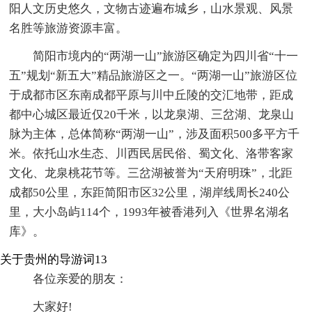
阳人文历史悠久，文物古迹遍布城乡，山水景观、风景
名胜等旅游资源丰富。
简阳市境内的“两湖一山”旅游区确定为四川省“十一
五”规划“新五大”精品旅游区之一。“两湖一山”旅游区位
于成都市区东南成都平原与川中丘陵的交汇地带，距成
都中心城区最近仅20千米，以龙泉湖、三岔湖、龙泉山
脉为主体，总体简称“两湖一山”，涉及面积500多平方千
米。依托山水生态、川西民居民俗、蜀文化、洛带客家
文化、龙泉桃花节等。三岔湖被誉为“天府明珠”，北距
成都50公里，东距简阳市区32公里，湖岸线周长240公
里，大小岛屿114个，1993年被香港列入《世界名湖名
库》。
关于贵州的导游词13
各位亲爱的朋友：
大家好!