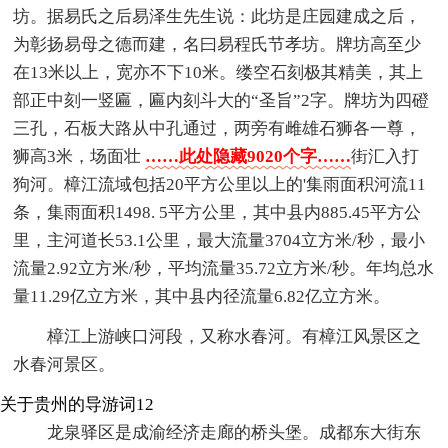
坊。据易氏之后易泽生先生说：此坊是庄园建成之后，
为彰扬易母之德而建，名曰易程氏节孝坊。牌坊高至少
在13米以上，宽亦不下10米。缕空石刻极其精美，其上
部正中刻一竖匾，匾内刻斗大的“圣旨”2字。牌坊为四磴
三孔，石板大路从中孔通过，两旁有雌雄石狮各一尊，
狮高3米，场面壮
……此处隐藏9020个字……
街汇入打
狗河。樟江流域包括20平方公里以上的'集雨面积河流11
条，集雨面积1498. 5平方公里，其中县内885.45平方公
里，主河道长53.1公里，最大流量3704立方米/秒，最小
流量2.92立方米/秒，平均流量35.72立方米/秒。年均总水
量11.29亿立方米，其中县内径流量6.82亿立方米。
樟江上游峡口河段，又称水春河。有樟江风景区之
水春河景区。
关于贵州的导游词12
龙泉驿区是成渝经济走廊的桥头堡。成都东大街东