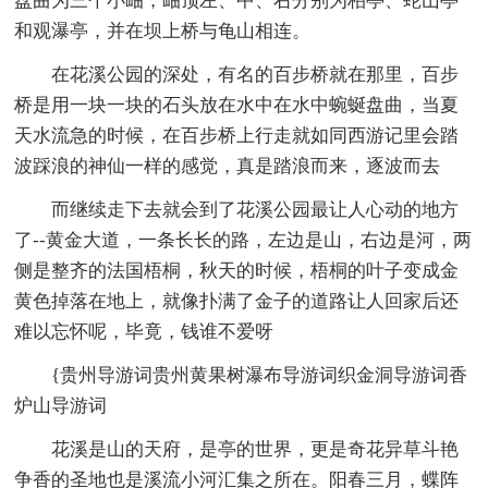
盘曲为三个小岫，岫顶左、中、右分别为柏亭、蛇山亭
和观瀑亭，并在坝上桥与龟山相连。
在花溪公园的深处，有名的百步桥就在那里，百步
桥是用一块一块的石头放在水中在水中蜿蜒盘曲，当夏
天水流急的时候，在百步桥上行走就如同西游记里会踏
波踩浪的神仙一样的感觉，真是踏浪而来，逐波而去
而继续走下去就会到了花溪公园最让人心动的地方
了--黄金大道，一条长长的路，左边是山，右边是河，两
侧是整齐的法国梧桐，秋天的时候，梧桐的叶子变成金
黄色掉落在地上，就像扑满了金子的道路让人回家后还
难以忘怀呢，毕竟，钱谁不爱呀
{贵州导游词贵州黄果树瀑布导游词织金洞导游词香
炉山导游词
花溪是山的天府，是亭的世界，更是奇花异草斗艳
争香的圣地也是溪流小河汇集之所在。阳春三月，蝶阵