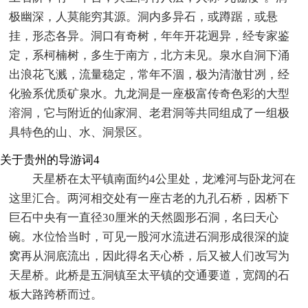
极幽深，人莫能穷其源。洞内多异石，或蹲踞，或悬
挂，形态各异。洞口有奇树，年年开花迥异，经专家鉴
定，系柯楠树，多生于南方，北方未见。泉水自洞下涌
出浪花飞溅，流量稳定，常年不涸，极为清澈甘冽，经
化验系优质矿泉水。九龙洞是一座极富传奇色彩的大型
溶洞，它与附近的仙家洞、老君洞等共同组成了一组极
具特色的山、水、洞景区。
关于贵州的导游词4
天星桥在太平镇南面约4公里处，龙滩河与卧龙河在
这里汇合。两河相交处有一座古老的九孔石桥，因桥下
巨石中央有一直径30厘米的天然圆形石洞，名曰天心
碗。水位恰当时，可见一股河水流进石洞形成很深的旋
窝再从洞底流出，因此得名天心桥，后又被人们改写为
天星桥。此桥是五洞镇至太平镇的交通要道，宽阔的石
板大路跨桥而过。