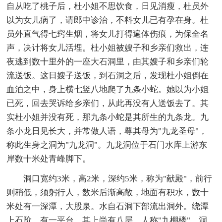
自从吃了桃子后，杜小姐不思饮食，日见消瘦，杜员外
以为女儿病了，请郎中诊治，不料女儿已有孕在身。杜
员外直气得七窍生烟，将女儿打得遍体伤痕，为保全名
声，决计将女儿活埋。杜小姐被嫂子和乡亲们救出，连
夜逃到数十里外的一座大石洞里，由其嫂子和乡亲们轮
流送饭。这日嫂子送饭，到石洞之后，发现杜小姐倒在
血泊之中，身上横七竖八地爬了九条小蛇。她以为小姐
已死，回去哭诉给乡亲们，从此再没有人送饭去了。其
实杜小姐并没有死，那九条小蛇是其所生的九条龙。九
条小龙日见长大，并常做人语，尊其母为"九龙圣母"，
称此生身之洞为"九龙洞"。九龙洞位于石门水库上游东
岸数十米处青峰脚下。
洞口宽约3米，高2米，深约5米，称为"献殿"，前行
则稍低，须躬行人，数米后渐高敞，地面有积水，数十
米处有一深潭，大股泉。水自石洞下部流出洞外。绕潭
上石阶，有一平台，其上尚有八层，人称"九棚楼"。洞