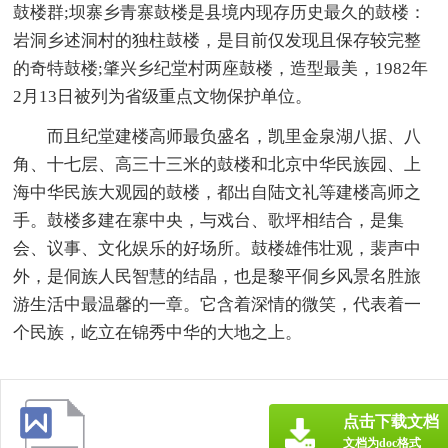
鼓楼群;坝寨乡青寨鼓楼是县境内现存历史最久的鼓楼：
岩洞乡述洞村的独柱鼓楼，是目前仅发现且保存较完整
的奇特鼓楼;肇兴乡纪堂村两座鼓楼，造型最美，1982年
2月13日被列为省级重点文物保护单位。
而且纪堂建楼高师最负盛名，凯里金泉湖八据、八
角、十七层、高三十三米的鼓楼和北京中华民族园、上
海中华民族大观园的鼓楼，都出自陆文礼等建楼高师之
手。鼓楼多建在寨中央，与戏台、歌坪相结合，是集
会、议事、文化娱乐的好场所。鼓楼雄伟壮观，裴声中
外，是侗族人民智慧的结晶，也是黎平侗乡风景名胜旅
游生活中最温馨的一章。它含着深情的微笑，代表着一
个民族，屹立在锦秀中华的大地之上。
点击下载文档
文档为doc格式