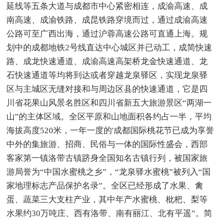
延线等五条大道与成都市中心紧密相连，成渝高速、成
南高速、成渝铁路、成昆铁路穿境而过，通过成渝高速
公路可至广西出海，通过沪蓉高速公路可直通上海。规
划中的成都地铁2号线直达中心城区并已动工，成简快速
路、成龙快速通道、成渝高速高架桥龙金快速通道、龙
石快速通道等均将到达或者穿越龙泉驿区，实现龙泉驿
区与主城区无缝对接和与周边区县的快速通道，它是四
川省花果山风景名胜区和四川省新五大旅游景区“两湖一
山”的主体区域。全区平原和山地面积各约占一半，平均
海拔高度520米，一年一度的'成都国际桃花节已成为享誉
中外的集旅游、招商、民俗与一体的国际性盛会，西部
客家第一镇洛带古镇跻身全国知名古镇行列，被国家旅
游局誉为“中国水蜜桃之乡”，“龙泉驿水蜜桃”被列入“国
家地理标志产品保护名录”。全区已经形成了水果、禽
蛋、蔬菜三大支柱产业，其中年产水蜜桃、枇杷、梨等
水果约30万吨庄、西有洛带、南有丽江、北有平遥”。简