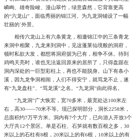
嶙峋、雄奇险峻、漫山翠竹，绿意森然，它背靠更高
的“六龙山”，面临秀丽的锦江河。为九龙洞铺设了一幅
壮丽的`外景。
相传六龙山上有六条黄龙，相邀锦江中的三条青龙
来洞中相聚，九龙来到洞中，见这蓬莱仙境般的洞府，
顿时私欲大发，都想将洞府据为已有，相争不休。待到
鸡鸣天亮时，谁也无法返回原来的居所了，只得盘踞在
洞内深处的一巨型彩柱上，再也不能脱身。山下有条小
溪，因九龙争洞相闹，人们不得安宁，就骂龙不止，遂
有“九龙盘柱”、“骂龙溪”之名。“九龙洞”由此得名。
“九龙洞”广大恢宏，宽70多米，最宽处达100米左
右，高30——70米不等。现已探明部分，洞长2258米，
总面积约7万平方米。洞内有7个大厅，已向游人开放3个
大厅共12个景区。单是石柱、石笋就有数百根之多，30
米以上的石柱有8根，20米以上的有6根，10米以上的有