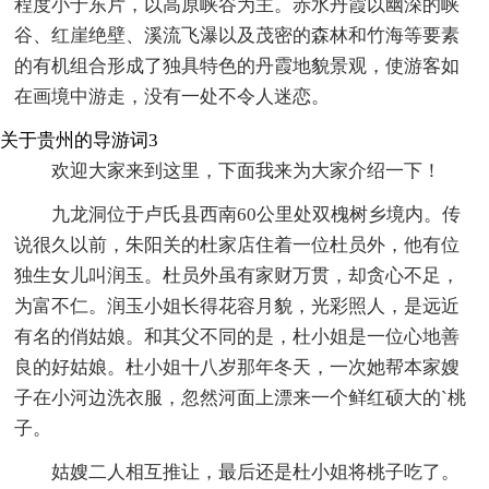
程度小于东片，以高原峡谷为主。赤水丹霞以幽深的峡
谷、红崖绝壁、溪流飞瀑以及茂密的森林和竹海等要素
的有机组合形成了独具特色的丹霞地貌景观，使游客如
在画境中游走，没有一处不令人迷恋。
关于贵州的导游词3
欢迎大家来到这里，下面我来为大家介绍一下！
九龙洞位于卢氏县西南60公里处双槐树乡境内。传
说很久以前，朱阳关的杜家店住着一位杜员外，他有位
独生女儿叫润玉。杜员外虽有家财万贯，却贪心不足，
为富不仁。润玉小姐长得花容月貌，光彩照人，是远近
有名的俏姑娘。和其父不同的是，杜小姐是一位心地善
良的好姑娘。杜小姐十八岁那年冬天，一次她帮本家嫂
子在小河边洗衣服，忽然河面上漂来一个鲜红硕大的`桃
子。
姑嫂二人相互推让，最后还是杜小姐将桃子吃了。