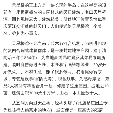
天星桥的正上方是一狭长形的半岛，在这半岛的顶
部有一座极富盛名的古园林式的民居建筑，名曰天星桥
湾。因其规模宏大，建筑精美，所处地理位置又恰似重
庆两江交汇处的朝天门，人们便送给天星桥湾一个美
名，称其为小重庆。
天星桥湾坐北向南，砖木石混合结构，为四进四坝
的复四合院式建筑群体，是一座封建地主庄园，建于清
同治三年(1864年)，为当地豪绅易时庭及其弟易雨庭所
建。易时庭曾做过石匠、木匠和字画裱糊等业，30岁开
始做菜油、木材生意，赚了很多银两。易雨庭做官京
城，专管建设事(官阶无考)，积蓄颇丰。为感母厚德，弟
兄2人将所有积蓄合并一起，修建了这座庄园。占地近10
亩，建筑面积3000余平方米，由石、木工匠数十人。
从五洞方向过天星桥，经桥头店子(此店是庄园主专
为过往行人施茶水的地方)，迎面便是一座高大的石牌