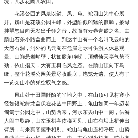
境，几步花圃几农田。
花溪公园的风景以鳞、凤、龟、蛇四山为中心展
开。麟山是花溪公园主峰，外型酷似凶猛的麒麟，披绿
挂翠怒目向天发出千锤之音，故而有云卷青麟之名。由
麟山石条小路盘曲而上，到达半山有一个名叫飞云岫的
天然石洞，洞外的飞云阁在危崖之际可供游人休息观
景。山巅悬岩峭壁，状如麟角峥嵘，顶端倚天亭气势苍
劲，依山指天，大有玉树临风之态。在麟山顶向下鸟
瞰，整个花溪公园美景尽收眼底，饱览无遗。使人有了
一览众山小的凭空驭气之感。
凤山处于田圃阡陌的平地之中，在山顶可见村寨小
径如银蛇舞龙盘伏在花丛中田野上，龟山如同一年迈老
匍匐于公园之中，山势西来，河水东去山中一阁，供游
人闹中取静，山左玉棋亭依稀可见，山右有坝上桥伸出
臂膀，与来宾客握手相别。蛇山与龟山遥相呼应，山势