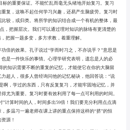
目标的重要保证。不能忙乱而毫无头绪地开始复习。复习
的重复，这唤不起任何学习兴趣，还易产生脑疲劳。复习时
或比较，或归类。将所学的知识结合成一个有机的整体，最
重难点，把握层次。我们可以通过理对知识的脉络有更清楚的
精，把握一题多变，多方求教，着重理解。
功倍的效果。孔子说过“学而时习之，不亦说乎？”意思是
，也是一件快乐的事情。心理学研究表明，遗忘是人的必
得的知识需要不断的重复的记忆，才能使它在你的大脑留
忆力超人，很多人曾经询问他的记忆秘诀，他回答说：“说
”是啊，学过的东西，只有反复复习，才能牢固地记忆，并
显得尤为重要。复习时要有效利用了每一点可利用的时间。
时”计算时间的人，时间多出59倍！我们要充分利用点点滴
，多温习一遍老师在课上讲的重点保持这样的“挤”的恒
的资源！