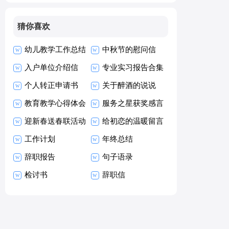
猜你喜欢
幼儿教学工作总结
中秋节的慰问信
入户单位介绍信
专业实习报告合集
个人转正申请书
15篇
关于醉酒的说说
(集合15篇)
教育教学心得体会
服务之星获奖感言
合集15篇
迎新春送春联活动
11篇
给初恋的温暖留言
方案
工作计划
年终总结
辞职报告
句子语录
检讨书
辞职信