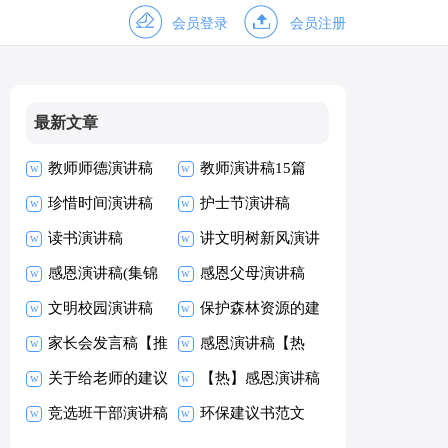
会员登录
会员注册
最新文章
教师师德演讲稿
教师演讲稿15篇
珍惜时间演讲稿
护士节演讲稿
(15篇)
读书演讲稿
讲文明树新风演讲
感恩演讲稿(集锦
稿
感恩父母演讲稿
15篇)
文明校园演讲稿
【热】
保护森林资源的建
家长会发言稿【推
议书范文
感恩演讲稿【热
荐】
关于给老师的建议
门】
【热】感恩演讲稿
书
竞选班干部演讲稿
环保建议书范文
(精选15篇)