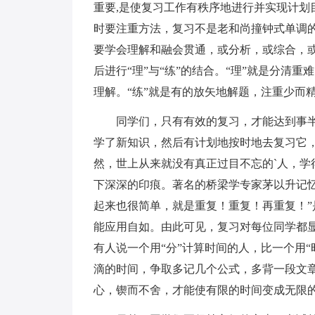
重要,是使复习工作有秩序地进行并实现计划
时要注重方法，复习不是老和尚撞钟式单调
要学会理解和融会贯通，或分析，或综合，
后进行“理”与“练”的结合。“理”就是分清
理解。“练”就是有的放矢地解题，注重少而
同学们，只有有效的复习，才能达到事半
学了新知识，然后有计划地按时地去复习它
然，世上从来就没有真正过目不忘的`人，学
下深深的印痕。著名的桥梁学专家茅以升记
起来也很简单，就是重复！重复！再重复！
能应用自如。由此可见，复习对每位同学都
有人说一个用“分”计算时间的人，比一个用“
滴的时间，争取多记几个公式，多背一段文章
心，锲而不舍，才能使有限的时间变成无限