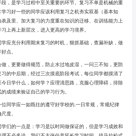
手段，是学习过程中至关重要的环节。复习不单是机械的重
常学习好一些的同学应该利用复习之机夯实双基（基本知
由表及里、加大复习的力度重在知识的迁移、在训练能力上
学习上再上新层次，进入更高的学习境界。
同学应充分利用期末复习的时机，狠抓基础，查漏补缺，做
学好点。
会做，更要做得规范，防止水过地皮湿，一问三不知，更防
复习的中后期，经过三次摸底阶段考试，每位同学都摸清了
至今日学什么，如何学？应理清思路，克服心理障碍，排除
试的成绩来验证自己的学习行为。
位同学应一如既往的遵守好学校的.一日常规，常规纪律
确尺度。
同学们的一点是：学习是以时间做保证的，但是学习成效和
道理不必多说。我们不主张任意延长学习时间，搞马拉松式