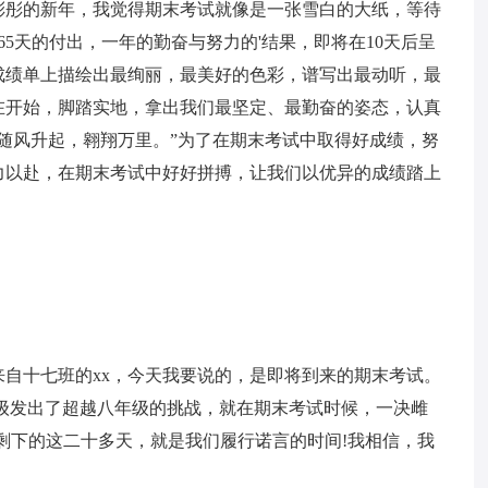
彤彤的新年，我觉得期末考试就像是一张雪白的大纸，等待
5天的付出，一年的勤奋与努力的'结果，即将在10天后呈
成绩单上描绘出最绚丽，最美好的色彩，谱写出最动听，最
在开始，脚踏实地，拿出我们最坚定、最勤奋的姿态，认真
天随风升起，翱翔万里。”为了在期末考试中取得好成绩，努
力以赴，在期末考试中好好拼搏，让我们以优异的成绩踏上
自十七班的xx，今天我要说的，是即将到来的期末考试。
级发出了超越八年级的挑战，就在期末考试时候，一决雌
剩下的这二十多天，就是我们履行诺言的时间!我相信，我