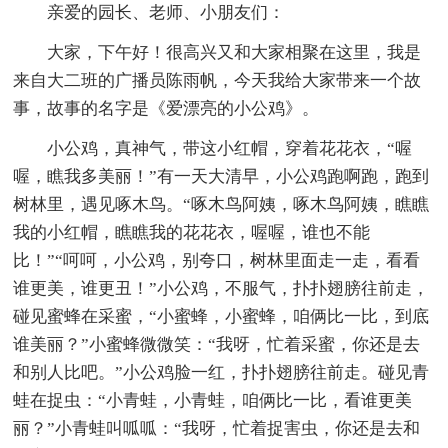
亲爱的园长、老师、小朋友们：
大家，下午好！很高兴又和大家相聚在这里，我是
来自大二班的广播员陈雨帆，今天我给大家带来一个故
事，故事的名字是《爱漂亮的小公鸡》。
小公鸡，真神气，带这小红帽，穿着花花衣，“喔
喔，瞧我多美丽！”有一天大清早，小公鸡跑啊跑，跑到
树林里，遇见啄木鸟。“啄木鸟阿姨，啄木鸟阿姨，瞧瞧
我的小红帽，瞧瞧我的花花衣，喔喔，谁也不能
比！”“呵呵，小公鸡，别夸口，树林里面走一走，看看
谁更美，谁更丑！”小公鸡，不服气，扑扑翅膀往前走，
碰见蜜蜂在采蜜，“小蜜蜂，小蜜蜂，咱俩比一比，到底
谁美丽？”小蜜蜂微微笑：“我呀，忙着采蜜，你还是去
和别人比吧。”小公鸡脸一红，扑扑翅膀往前走。碰见青
蛙在捉虫：“小青蛙，小青蛙，咱俩比一比，看谁更美
丽？”小青蛙叫呱呱：“我呀，忙着捉害虫，你还是去和