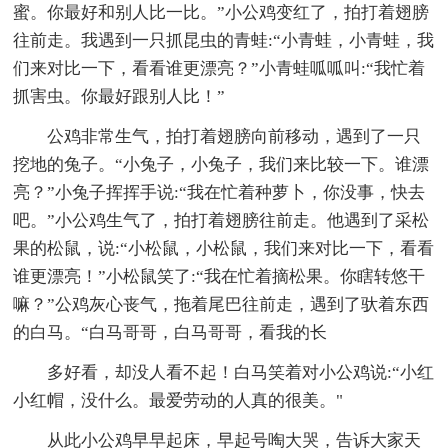
蜜。你最好和别人比一比。”小公鸡变红了，拍打着翅膀
往前走。我遇到一只抓昆虫的青蛙:“小青蛙，小青蛙，我
们来对比一下，看看谁更漂亮？”小青蛙呱呱叫:“我忙着
抓害虫。你最好跟别人比！”
公鸡非常生气，拍打着翅膀向前移动，遇到了一只
挖地的兔子。“小兔子，小兔子，我们来比较一下。谁漂
亮？”小兔子挥挥手说:“我在忙着种萝卜，你没事，快去
吧。”小公鸡生气了，拍打着翅膀往前走。他遇到了采松
果的松鼠，说:“小松鼠，小松鼠，我们来对比一下，看看
谁更漂亮！”小松鼠笑了:“我在忙着摘松果。你瞎转悠干
嘛？”公鸡灰心丧气，拖着尾巴往前走，遇到了驮着东西
的白马。“白马哥哥，白马哥哥，看我的长
多好看，却没人看不起！白马笑着对小公鸡说:“小红
小红帽，没什么。最爱劳动的人真的很美。"
从此小公鸡早早起床，早起号啕大哭，告诉大家天