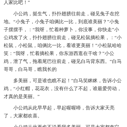
人家比吧！”
小公鸡，挺生气，扑扑翅膀往前走，碰见兔子在挖
地。“小兔子，小兔子咱俩比一比，到底谁美丽？”小兔
子摆摆手，：“我呀，忙着种萝卜，你没事，你快走”小
公鸡发了火，扑扑翅膀往前走，碰见松鼠摘松果，：“小
松鼠，小松鼠，咱俩比一比，看谁更美丽！”小松鼠哈哈
笑：“我呀，忙着摘松果，你东游西逛在干啥？”小公
鸡，泄了气，拖着尾巴往前走，碰见白马背东西。“白马
哥哥，白马哥，瞧我长的
多美丽，可是谁也瞧不起！”白马笑眯眯，告诉小公
鸡，“小红帽，花花衣，没有什么了不起，谁最爱劳动，
才真的是美丽。”
小公鸡从此早早起，早起喔喔啼，告诉大家天亮
了，大家都欢喜。