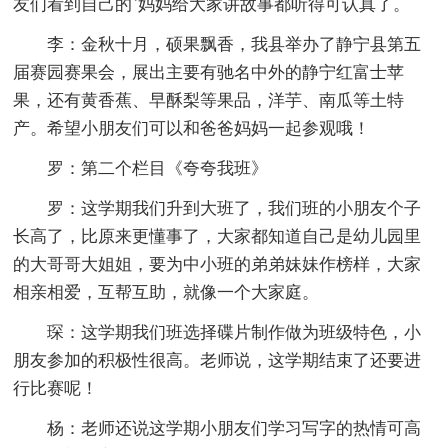
友们看到自己的`妈妈给大家讲故事都听得可认真了。
李：金秋十月，硕果飘香，我县举办了静宁县第五
届赛园赛果会，展出主要有驰名中外的静宁红富士苹
果，还有黄香蕉、早酥梨等果品，洋芋、南瓜等土特
产。希望小朋友们可以和爸爸妈妈一起参观哦！
罗：第二个栏目《夸夸我班》
罗：这学期我们升到大班了，我们班的小朋友个子
长高了，比原来更懂事了，大家都知道自己是幼儿园里
的大哥哥大姐姐，要为中小班的弟弟妹妹作榜样，大家
相亲相爱，互帮互助，就像一个大家庭。
琛：这学期我们班选择碟片制作做为班级特色，小
朋友参加的积极性很高。老师说，这学期结束了还要进
行比赛呢！
杨：老师还说这学期小朋友们学习写字的热情可高