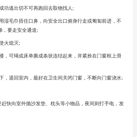
成功逃出切不可再跑回去取物找人;
好用湿毛巾捂住口鼻，向安全出口俯身行走或匍匐前进，不
梯，要走安全通道;
使火熄灭;
跳楼，可绳或床单撕成条状连结起来，并紧拴在门窗框上滑
下，退回室内，最好在卫生间关闭门窗，不断向门窗浇水;
要赶快向室外抛沙发垫、枕头等小物品，夜间则打手电，发