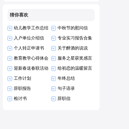
猜你喜欢
幼儿教学工作总结
中秋节的慰问信
入户单位介绍信
专业实习报告合集
个人转正申请书
15篇
关于醉酒的说说
(集合15篇)
教育教学心得体会
服务之星获奖感言
合集15篇
迎新春送春联活动
11篇
给初恋的温暖留言
方案
工作计划
年终总结
辞职报告
句子语录
检讨书
辞职信