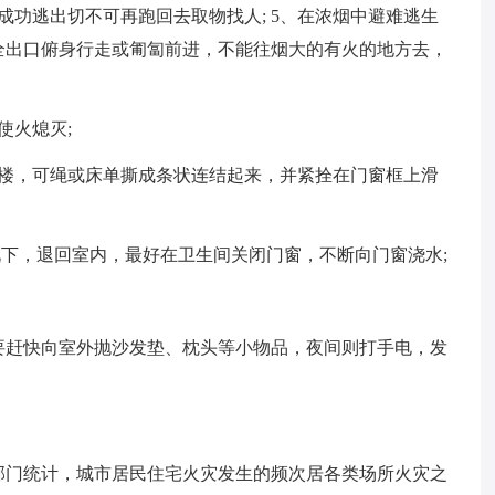
成功逃出切不可再跑回去取物找人; 5、在浓烟中避难逃生
全出口俯身行走或匍匐前进，不能往烟大的有火的地方去，
使火熄灭;
跳楼，可绳或床单撕成条状连结起来，并紧拴在门窗框上滑
况下，退回室内，最好在卫生间关闭门窗，不断向门窗浇水;
要赶快向室外抛沙发垫、枕头等小物品，夜间则打手电，发
部门统计，城市居民住宅火灾发生的频次居各类场所火灾之