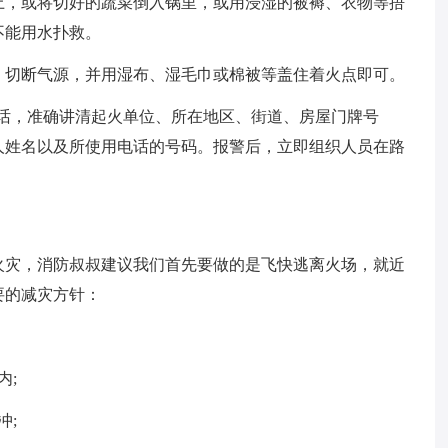
上，或将切好的蔬菜倒入锅里，或用浸湿的被褥、衣物等捂
不能用水扑救。
、切断气源，并用湿布、湿毛巾或棉被等盖住着火点即可。
警电话，准确讲清起火单位、所在地区、街道、房屋门牌号
人姓名以及所使用电话的号码。报警后，立即组织人员在路
火灾，消防叔叔建议我们首先要做的是飞快逃离火场，就近
要的减灾方针：
内;
冲;