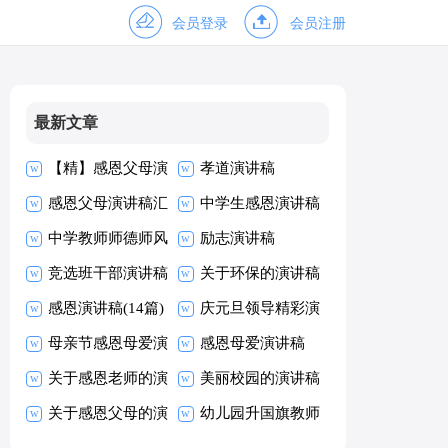
会员登录
会员注册
最新文章
【精】感恩父母演
孝道演讲稿
讲稿
感恩父母演讲稿汇
中学生感恩演讲稿
编15篇
中学教师师德师风
励志演讲稿
演讲稿
竞选班干部演讲稿
关于环保的演讲稿
(合集15篇)
感恩演讲稿(14篇)
庆元旦领导精彩演
母亲节感恩母爱演
讲稿
感恩母爱演讲稿
讲稿
关于感恩老师的演
美丽校园的演讲稿
讲稿
关于感恩父母的演
幼儿园升国旗教师
讲稿
演讲