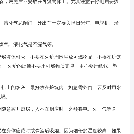
看管，用完后不要放在可燃物体上。尤其注意在停电后要拔
气、液化气总闸门。外出前一定要关掉日光灯、电视机、录
煤气、液化气是否漏气等。
易燃液体引火。不要在火炉周围堆放可燃物品，不得在炉笼
。 火炉的烟筒不要用可燃物质支撑，更不要用纸张、塑
灶扒出的炉灰，最好放在炉坑内，如急需外倒，要及时用水
复燃。
要随意离开厨房，人不在厨房时，必须将电、火、气等关
要在身体疲倦时或饮酒后吸烟。因为烟蒂的温度较高，如果