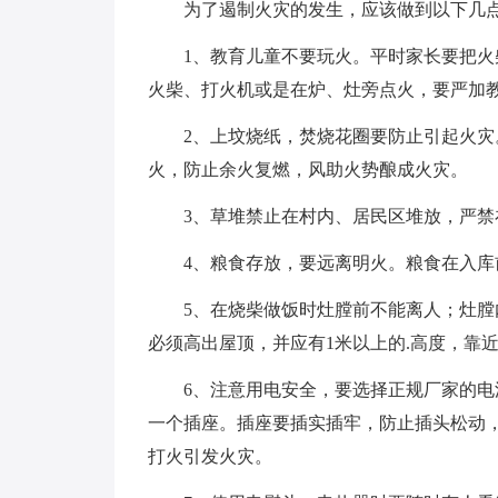
为了遏制火灾的发生，应该做到以下几
1、教育儿童不要玩火。平时家长要把
火柴、打火机或是在炉、灶旁点火，要严加
2、上坟烧纸，焚烧花圈要防止引起火
火，防止余火复燃，风助火势酿成火灾。
3、草堆禁止在村内、居民区堆放，严禁
4、粮食存放，要远离明火。粮食在入
5、在烧柴做饭时灶膛前不能离人；灶膛
必须高出屋顶，并应有1米以上的.高度，靠
6、注意用电安全，要选择正规厂家的
一个插座。插座要插实插牢，防止插头松动
打火引发火灾。