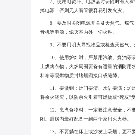
7、使用电熨斗、电热器时要随时有人
掉电源，否则无人看管很容易引发火灾。
8、要及时关闭电源开关及天然气、煤
音机等电源，熄灭室内外一切火种。
9、不要用明火寻找物品或检查天然气、
10、使用炉灶时，严禁用汽油、煤油等
上烘烤衣物，火炉周围要备有适量的消防用水
料布等易燃物质封堵烟囱接口或缝隙。
11、要做到：灶门要清、水缸要满；炉
将余火浇灭，以防余火引着可燃物或“死灰”
12、烹煮食物时，一定要注意安全，不
闭。厨房内最好配备一到两个家用灭火器。
13、不要躺在床上或沙发上吸烟，更不