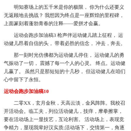
明知赛场上的五千米是你的极限， 你为什么还要义
无返顾地去挑战？ 我想因为终点是一座辉煌的里程碑，
上面篆刻着蓬勃青春的注释——爱拼才会赢。
运动会跑步加油稿3 枪声伴运动健儿踏上征程， 运
动健儿昂着自信的头， 带着必胜的信念， 冲去，奔去。
那一刻时光仿佛都为运动健儿停住， 运动健儿的勇
气振动了一切， 震撼了每一个人的心灵。 终点。运动健
儿赢了。 虽然只是那短短的十几秒， 但运动健儿在咱们
心中留下了永恒。
运动会跑步加油稿10
二零XX，玄月金秋，天高云淡，金风阵阵。我校召
开活动会。临工夫，列位活动健儿，技痒，摩拳擦掌，
要在活动场上一显技艺，互论利害。 活动场上，表现竞
争精力，显现我辈好汉实质;活动场下，交情第一，角逐