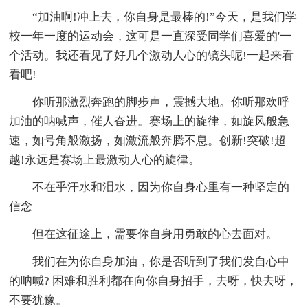
“加油啊!冲上去，你自身是最棒的!”今天，是我们学
校一年一度的运动会，这可是一直深受同学们喜爱的'一
个活动。我还看见了好几个激动人心的镜头呢!一起来看
看吧!
你听那激烈奔跑的脚步声，震撼大地。你听那欢呼
加油的呐喊声，催人奋进。赛场上的旋律，如旋风般急
速，如号角般激扬，如激流般奔腾不息。创新!突破!超
越!永远是赛场上最激动人心的旋律。
不在乎汗水和泪水，因为你自身心里有一种坚定的
信念
但在这征途上，需要你自身用勇敢的心去面对。
我们在为你自身加油，你是否听到了我们发自心中
的呐喊? 困难和胜利都在向你自身招手，去呀，快去呀，
不要犹豫。