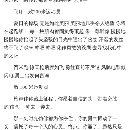
跨过那一瞬转过那道弯胜利在向你招手
飞翔 --致200米运动员
夏日的操场 竟是如此美丽 美丽地几乎令人绝望 你蹲
在起跑线上 每一块肌肉都固执得顶起 像一尊雕像 慢慢地
慢慢地你抬起了头坚毅的目光中透出了贪婪 汗湿的发丝
终于飞了起来 冲吧 冲吧 化作勇敢的苍鹰 去寻找我心中
的太阳
百米跑 惊天枪后疾如飞 勇往直前不后退 风驰电掣似
闪电 勇士出发何言诲
致 100 米运动员
枪声伴你踏上征程，你昂着自信的头，带着必胜
的'信念， 冲去，奔去。
那一刻时光仿佛都为你停住，你的勇气振动了一
切，震撼了每一个人的心灵。终点。你赢了。虽然只是