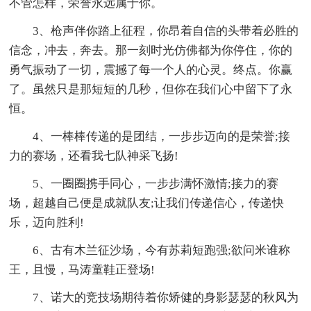
不管怎样，荣誉永远属于你。
3、枪声伴你踏上征程，你昂着自信的头带着必胜的
信念，冲去，奔去。那一刻时光仿佛都为你停住，你的
勇气振动了一切，震撼了每一个人的心灵。终点。你赢
了。虽然只是那短短的几秒，但你在我们心中留下了永
恒。
4、一棒棒传递的是团结，一步步迈向的是荣誉;接
力的赛场，还看我七队神采飞扬!
5、一圈圈携手同心，一步步满怀激情;接力的赛
场，超越自己便是成就队友;让我们传递信心，传递快
乐，迈向胜利!
6、古有木兰征沙场，今有苏莉短跑强;欲问米谁称
王，且慢，马涛童鞋正登场!
7、诺大的竞技场期待着你矫健的身影瑟瑟的秋风为