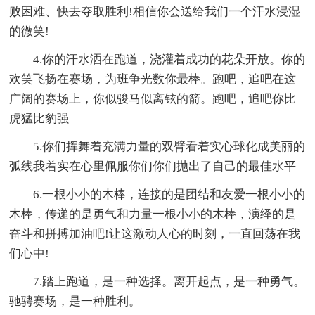
败困难、快去夺取胜利!相信你会送给我们一个汗水浸湿
的微笑!
4.你的汗水洒在跑道，浇灌着成功的花朵开放。你的
欢笑飞扬在赛场，为班争光数你最棒。跑吧，追吧在这
广阔的赛场上，你似骏马似离铉的箭。跑吧，追吧你比
虎猛比豹强
5.你们挥舞着充满力量的双臂看着实心球化成美丽的
弧线我着实在心里佩服你们你们抛出了自己的最佳水平
6.一根小小的木棒，连接的是团结和友爱一根小小的
木棒，传递的是勇气和力量一根小小的木棒，演绎的是
奋斗和拼搏加油吧!让这激动人心的时刻，一直回荡在我
们心中!
7.踏上跑道，是一种选择。离开起点，是一种勇气。
驰骋赛场，是一种胜利。