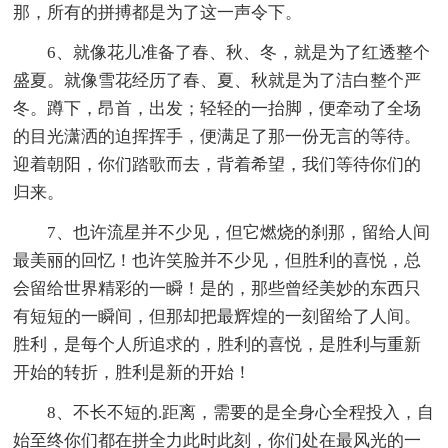
那，所有的拼搏都是为了这一声令下。
6、就像花儿准备了春、秋、冬，就是为了红透整个
盛夏。就像雪花经历了春、夏、秋就是为了洁白整个严
冬。蹲下，昂首，出发；轻轻的一抬脚，便牵动了全场
的目光潇洒的迫挥挥手，便满足了那一份无言的等待。
迎着朝阳，你们踏歌而去，背着希望，我们等待你们的
归来。
7、也许流星并不少见，但它燃烧的刹那，留给人间
最美丽的回忆！也许笑脸并不少见，但胜利的喜悦，总
会留给世界精彩的一瞬！是的，那些曾经美妙的东西只
有短短的一瞬间，但那却把最辉煌的一刻留给了人间。
胜利，是每个人所追求的，胜利的喜悦，是胜利与重新
开始的转折，胜利是新的开始！
8、不长不短的.距离，需要的是全身心全程投入，自
始至终你们都在拼全力此时此刻，你们处在最风光的一