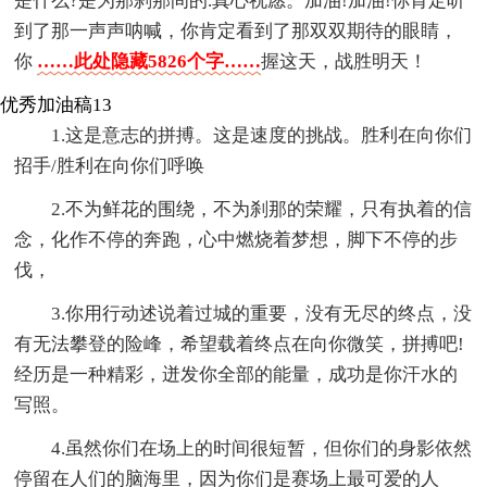
是什么?是为那刹那间的.真心祝愿。加油!加油!你肯定听
到了那一声声呐喊，你肯定看到了那双双期待的眼睛，
你
……此处隐藏5826个字……
握这天，战胜明天！
优秀加油稿13
1.这是意志的拼搏。这是速度的挑战。胜利在向你们
招手/胜利在向你们呼唤
2.不为鲜花的围绕，不为刹那的荣耀，只有执着的信
念，化作不停的奔跑，心中燃烧着梦想，脚下不停的步
伐，
3.你用行动述说着过城的重要，没有无尽的终点，没
有无法攀登的险峰，希望载着终点在向你微笑，拼搏吧!
经历是一种精彩，迸发你全部的能量，成功是你汗水的
写照。
4.虽然你们在场上的时间很短暂，但你们的身影依然
停留在人们的脑海里，因为你们是赛场上最可爱的人