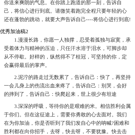
你送来爽朗的气息。在你踏上跑道的那一刻，告诉自
己，将信心进行到底。请微笑着跑完全程只要年轻的心
还在蓬勃的跳动，就要大声告诉自己----将信心进行到底!
优秀加油稿2
1.漫漫长路，你愿一人独撑，忍受着孤独与寂寞，承
受着体力与精神的压迫，只任汗水溶于泪水，可脚步却
从不停歇。好样的，纵然得不了桂冠，可坚持的你，定
会赢得最后的掌声。
2.泥泞的路走过无数累了，告诉自己：快了，再坚持
一会儿身上的伤流出血来疼了，告诉自己：别哭，会好
的摔到了，告诉自己：快爬起来，世上很少有坦途
3.深深的呼吸，等待你的是艰难的米。相信胜利会属
于你们。但在这征途上，需要你勇敢的心去面对。我们
在为你加油，你是否听到了我们发自心中的呐喊?困难和
胜利都在向你招手，去呀，快去呀，不要犹豫。快去击