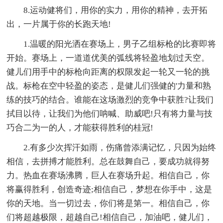
8.运动健将们，用你的实力，用你的精神，去开拓
出，一片属于你的长跑天地!
1.温暖的阳光洒在赛场上，男子乙组标枪的比赛即将
开始。赛场上，一道道优美的弧线将轻盈地划过天空。
健儿们用手中的标枪向距离的权限发起一轮又一轮的挑
战。标枪在空中轻盈的姿态，是健儿们强健的'力量和熟
练的技巧的结合。谁能在这场激烈的竞争中获胜?让我们
拭目以待，让我们为他们呐喊、助威吧!只有将力量与技
巧合二为一的人，才能获得胜利的桂冠!
2.有多少次挥汗如雨，伤痛曾添满记忆，只因为始终
相信，去拼搏才能胜利。总在鼓舞自己，要成功就得努
力。热血在赛场沸腾，巨人在赛场升起。相信自己，你
将赢得胜利，创造奇迹;相信自己，梦想在你手中，这是
你的天地。当一切过去，你们将是第一。相信自己，你
们将超越极限，超越自己!相信自己，加油吧，健儿们，