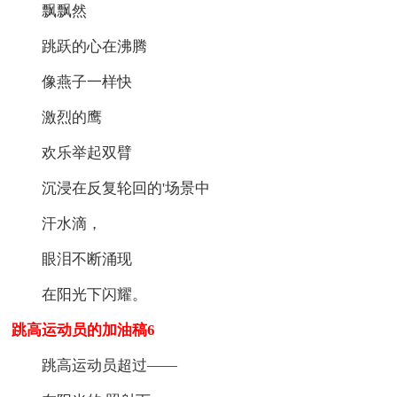
飘飘然
跳跃的心在沸腾
像燕子一样快
激烈的鹰
欢乐举起双臂
沉浸在反复轮回的'场景中
汗水滴，
眼泪不断涌现
在阳光下闪耀。
跳高运动员的加油稿6
跳高运动员超过——