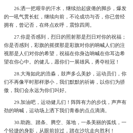
26.洒一把艰辛的汗水，继续抬起疲倦的脚步，爆发
的一吼气贯长虹，继续向前，不论成功与否，你已曾经
拥有，曾记否，在终点欢呼，震惊四周。
27.你是否感到，烈日的照射那是烈日对你的祝福；
你是否感到，彩旗的摇摆那是彩旗对你的呐喊人们的注
视那是人们对你的希望，祝福在你身边呐喊在你耳边希
望在你心中。的健儿，愿你们一展雄风，勇夺桂冠！
28.大海如此的浩淼，鼓声多么美妙，运动员们，你
们不再像平时那样渺小，我们默默的祈祷，以你们为骄
傲，我们会永远为你们叫好。
29.加油吧，运动健儿们！阵阵有力的步伐，声声有
劲的呐喊，运动场上洒下我们青春的点点滴滴。
30.助跑、踏条、腾空、落地，一条美丽的弧线，一
个轻捷的身影，从眼前掠过，踏在沙坑走向胜利！