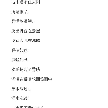
右手遮不住太阳
满场眼睛
是满场渴望。
跨出脚踩在云层
飞跃心儿在沸腾
轻捷如燕
威猛如鹰
欢乐扬起了臂膀
沉浸在反复轮回场面中
汗水淌过，
泪水泡过