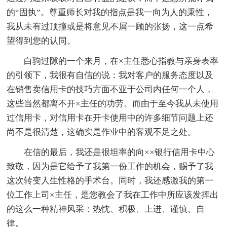
的“固执”。尊重师长对我的指点是我一向为人的秉性，
我从未有过顶撞或是将意见不屑一顾的张扬，这一点希
望得到您的认同。
白驹过隙的一个来月，在×主任悉心指教与亲身表率
的引领下，我很有自信的说：我对客户的服务态度以及
在销售卖信用卡的技巧方面不亚于公司内任何一个人，
这些当然都离不开×主任的功劳。而由于至今我从未使用
过信用卡，对信用卡在开卡使用中的许多细节问题上还
尚不是很清楚，这确实是作业中的客观不足之处。
在信的最后，我还是很坦率的向××银行信用卡中心
致敬，因为是它给予了我第一份工作的机会，赐予了我
这次转变人生性格的手术台。同时，我还感激我的第一
位工作上司×主任，是您教会了我在工作中所应该发挥出
的这么一种精神风采：热忱、积极、上进、谨慎、自
律。