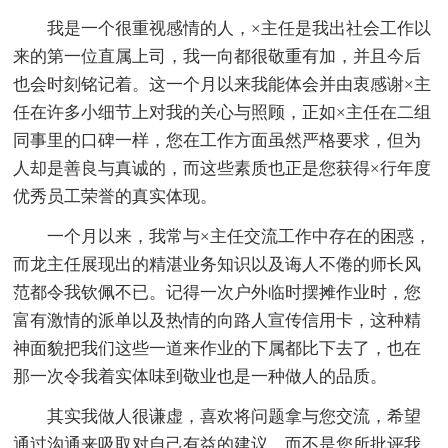
我是一个很重视感情的人，×主任是我出社会工作以
来的第一位直属上司，我一向都很敬重有加，并且今后
也会时刻铭记着。这一个月以来我能体会并由衷感谢×主
任在许多小细节上对我的关心与照顾，正如×主任在二组
同事里的口碑一样，您在工作方面虽然严格要求，但为
人却是善良与真诚的，而这些素质也正是您获得×行年度
优秀员工荣誉的真实体现。
一个月以来，我常与×主任交流工作中存在的困惑，
而龙主任展现出的精湛业务知识以及诲人不倦的师长风
范都令我钦佩不已。记得一次户外临时摆摊作业时，您
富有激情的派单以及热情的向路人宣传信用卡，这种精
神面貌把我们这些一道来作业的下属都比下去了，也在
那一次令我着实体味到敬业也是一种做人的品质。
其实我做人很谦虚，喜欢将问题拿与您交流，希望
通过沟通来吸取对自己有益的建议，而不是您所批评我