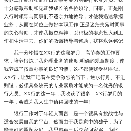
实际工作能力和处理日常事务能力的银行从业人员。我
十分感激帮助和见证我成长的各位领导、同事。正是刚
入行时领导与同事们不遗余力地教导，才使我迅速掌握
业务，从而在岗位上做好本职工作;正是迷茫失落时同事
的关心帮助，才使我振奋精神，以积极的姿态投入到工
作和生活中去。你们的教诲指导与帮助，我将永远铭记!
我十分珍惜在XX行的这段岁月。高节奏的工作要
求，培养锻炼了我办理业务的速度;明确的规章制度，使
我养成了按章办事的良好习惯，这些都使我受益匪浅。
XX行，让我牢记着在竞争激烈的当下，逆水行舟、不进
则退，必须具备较高的专业素质才能成为一名优秀的银
行人员。XX行的这一年，我收获了很多，XX行岁月的
一年，会成为我人生中值得回味的一年!
银行工作对于年轻人而言，是一个很具有挑战性与
适合发展自我的平台。然而由于我是家中的独子，为了
能更好的照顾家庭，我思虑再三后决定回家乡。为此，