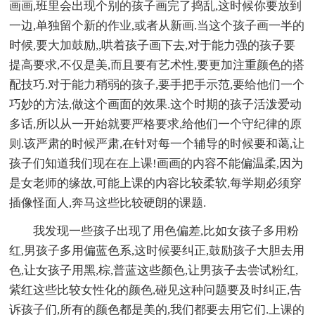
画画,班里会出现个别的孩子画完了捣乱,这时候你要放到
一边,单独留个新的作业,或者从新画.当这个孩子画一半的
时候,要大加鼓励,,哄着孩子画下去,对于能力强的孩子要
提高要求,不仅是美,而且要有艺术性,要更加注重颜色的搭
配技巧.对于能力稍弱的孩子,要手把手示范,要给他们一个
巧妙的方法,做这个画面的效果.这个时期的孩子活泼爱动
多话,所以从一开始就要严格要求,给他们一个守纪律的原
则.该严肃的时候严肃,在针对每一个辅导的时候要和蔼,让
孩子们知道我们现在在上课!画画的内容不能偏温柔,因为
是女老师的缘故,可能上课的内容比较柔软,每学期必须穿
插像怪面人,奔马这些比较硬朗的课题.
我发现一些孩子出现了用色偏差,比如女孩子多用粉
红,男孩子多用偏蓝色系,这时候要纠正,鼓励孩子大胆去用
色,让女孩子用黑,棕,普蓝这些颜色,让男孩子去尝试粉红,
紫红这些比较女性化的颜色,碰见这种问题要及时纠正,告
诉孩子们,所有的颜色都是美的,我们都要去用它们.上课的