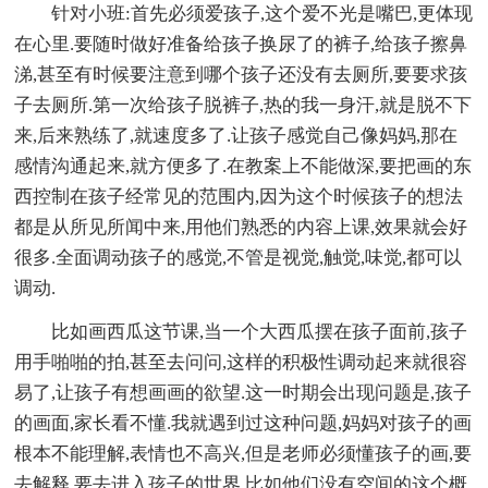
针对小班:首先必须爱孩子,这个爱不光是嘴巴,更体现
在心里.要随时做好准备给孩子换尿了的裤子,给孩子擦鼻
涕,甚至有时候要注意到哪个孩子还没有去厕所,要要求孩
子去厕所.第一次给孩子脱裤子,热的我一身汗,就是脱不下
来,后来熟练了,就速度多了.让孩子感觉自己像妈妈,那在
感情沟通起来,就方便多了.在教案上不能做深,要把画的东
西控制在孩子经常见的范围内,因为这个时候孩子的想法
都是从所见所闻中来,用他们熟悉的内容上课,效果就会好
很多.全面调动孩子的感觉,不管是视觉,触觉,味觉,都可以
调动.
比如画西瓜这节课,当一个大西瓜摆在孩子面前,孩子
用手啪啪的拍,甚至去问问,这样的积极性调动起来就很容
易了,让孩子有想画画的欲望.这一时期会出现问题是,孩子
的画面,家长看不懂.我就遇到过这种问题,妈妈对孩子的画
根本不能理解,表情也不高兴,但是老师必须懂孩子的画,要
去解释.要去进入孩子的世界,比如他们没有空间的这个概