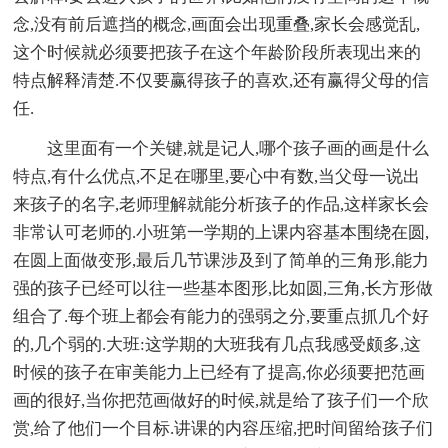
念,没有前后遮挡的概念,画面会出现重叠,家长会感觉乱,
这个时候就必须要把孩子在这个年龄阶段所表现出来的
特点解释清楚.不仅要赢得孩子的喜欢,还有赢得父母的信
任.
这里面有一个关键,就是记人,哪个孩子画的画是什么
特点,有什么优点,不足在哪里,要心中有数,当父母一说出
来孩子的名字,老师理解就能分析孩子的作品,这样家长会
非常认可老师的.小班第一学期的上课内容基本围绕在圆,
在圆上面做变形,最后几节课涉及到了简单的三角形,能力
强的孩子已经可以往一些基本图形,比如圆,三角,长方形做
组合了.每个班上都会有能力的强弱之分,要重点抓几个好
的,几个弱的.大班:这学期的大班我有几点我感受颇多,这
时候的孩子在审美能力上已经有了提高,你必须要把范画
画的很好,当你把范画做好的时候,就是给了孩子们一个欣
赏,给了他们一个目标.讲课的内容压缩,把时间留给孩子们