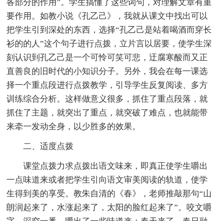
各部分的作用”。学生搞懂了这些词句，对理解文章有重
要作用。如教小说《孔乙己》，我就从课文中找出可以
把学生引到深处的东西，选择“孔乙己是站着喝酒而穿长
衫的的人”这个句子进行点拨，立片言以居要，使学生深
刻认识到孔乙己是一个可怜可笑可悲，迂腐寒酸而又正
直善良的旧时代的小知识分子。另外，我会在每一课选
择一个重点段进行点拨教学，引导学生反复阅读、多方
训练综合分析。这样做意义很多，抓住了重点段落，就
抓住了主题，就突出了重点，就突破了难点，也就能带
来牵一发动全身，以少胜多的效果。
二、适度点拨
课堂点拨力求点拨出语文味来，即真正使学生嚼出
一点味道来或者把学生引向语文审美阅读的轨道，使学
生得到美的享受。教朱自清的《春》，老师推敲那句“山
朗润起来了，水涨起来了，太阳的脸红起来了”。咬文嚼