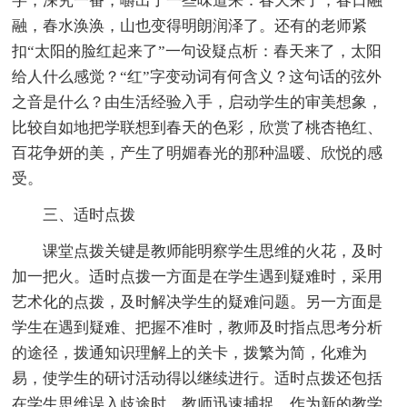
字，深究一番，嚼出了一些味道来：春天来了，春日融
融，春水涣涣，山也变得明朗润泽了。还有的老师紧
扣“太阳的脸红起来了”一句设疑点析：春天来了，太阳
给人什么感觉？“红”字变动词有何含义？这句话的弦外
之音是什么？由生活经验入手，启动学生的审美想象，
比较自如地把学联想到春天的色彩，欣赏了桃杏艳红、
百花争妍的美，产生了明媚春光的那种温暖、欣悦的感
受。
三、适时点拨
课堂点拨关键是教师能明察学生思维的火花，及时
加一把火。适时点拨一方面是在学生遇到疑难时，采用
艺术化的点拨，及时解决学生的疑难问题。另一方面是
学生在遇到疑难、把握不准时，教师及时指点思考分析
的途径，拨通知识理解上的关卡，拨繁为简，化难为
易，使学生的研讨活动得以继续进行。适时点拨还包括
在学生思维误入歧途时，教师迅速捕捉，作为新的教学