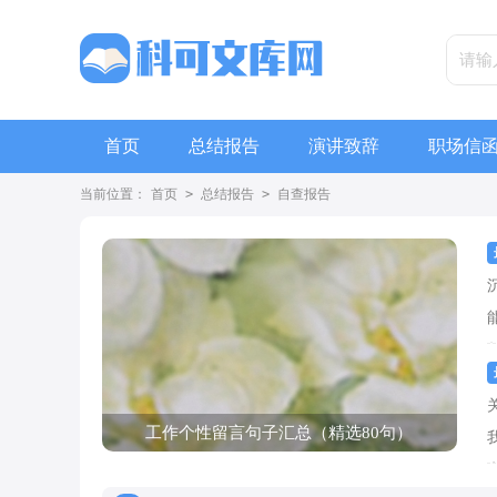
首页
总结报告
演讲致辞
职场信
当前位置：
首页
>
总结报告
>
自查报告
工作个性留言句子汇总（精选80句）