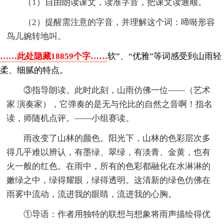
（1）自由朗读课文，读准字音，把课文读通顺。
（2）提醒需注意的字音，并理解这个词：啼啭形容
鸟儿婉转地叫。
……此处隐藏18859个字……
软”、“优雅”等词感受到山雨轻
柔、细腻的特点。
③指导朗读。此时此刻，山雨仿佛一位——（艺术
家 演奏家），它弹奏的是无与伦比的自然之音啊！指名
读，师随机点评。——小组赛读。
雨改变了山林的颜色。阳光下，山林的色彩层次多
得几乎难以辨认，有墨绿、翠绿，有淡青、金黄，也有
火一般的红色。在雨中，所有的色彩都融化在水淋淋的
嫩绿之中，绿得耀眼，绿得透明。这清新的绿色仿佛在
雨雾中流动，流进我的眼睛，流进我的心胸。
①导语：作者用独特的联想与想象将雨声描绘得优