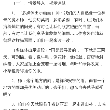
（一）、情景导入，揭示课题
1、（多媒体出示画面）师：我们的大自然像一位神
奇的魔术师，他变幻莫测，多彩多姿，有时，让我们沐
浴着灿烂的阳光，有时也让我们欣赏皑皑的白雪，当
然，有时也让我们享受着蒙蒙的细雨……作家朱自清就
曾经这样描写雨，咱们一起来读一读，
（多媒体出示语段）“雨是最寻常的，一下就是三两
天。可别恼。看，像牛毛，像花针，像细丝，密密地斜
织着，人家屋顶上全笼着一层薄烟。树叶却绿得发亮，
小草也青得逼你的眼。
2、师：这个地方的雨，是祥和安宁的雨。而有一个
地方的雨却是优美动听的，孩子们，想亲自去感受感受
吗？
3、咱们今天就跟着作者赵丽宏一起走进山林，去感