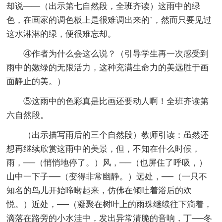
却说——（出示第七自然段，全班齐读）这雨中的绿
色，在画家的调色板上是很难调出来的`，然而只要见过
这水淋淋的绿，便很难忘却。
④作者为什么会这么说？（引导学生再一次感受到
雨中的嫩绿的无限活力，这种充满生命力的美远胜于画
面静止的美。）
⑤这雨中的色彩真是比画还要动人啊！全班齐读第
六自然段。
（出示描写雨后的三个自然段）教师引读：虽然还
想再继续欣赏这雨中的美景，但，不知在什么时候，
雨，──（悄悄地停了。）风，──（也屏住了呼吸，）
山中一下子──（变得非常幽静。）远处，──（一只不
知名的鸟儿开始啼啭起来，仿佛在倾吐着浴后的欢
悦。）近处，──（凝聚在树叶上的雨珠继续往下滴着，
滴落在路旁的小水洼中，发出异常清脆的音响，丁──冬