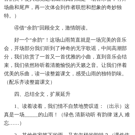
场曲和尾声，再一次体会到作者联想和想象的奇妙独
特。）
④借“余韵”回顾全文，激情朗读。
好一个“余韵”！这场山雨简直就是一场完美的音乐
会，开场部分我们听到了神奇的无字歌谣，中间高潮部
分，我们欣赏了一首又一首优雅的小曲，直到音乐会结
束，我们依然聆听着清脆愉悦的天籁之音。让我们伴着
优美的乐曲，读一读整篇课文，感受山雨的独特韵味。
（配乐齐读整篇课文）
四、总结全文，扩展延升
1、读着读着，我们情不自禁地赞叹道：（出示）这
真是一场_____的山雨！（绿色 清新动听 有韵律 迷人 难
忘……）