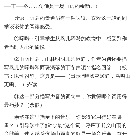
──丁──冬……仿佛是一场山雨的余韵。）
导语：雨后的景色另有一种味道。喜欢这一段的同
学谈谈你的阅读感受。
①啼啭：引导学生从鸟儿啼啭的欢悦中，感受到作
者当时内心的愉悦。
②山雨过后，山林明明非常幽静，作者为何还要描
写鸟儿的啼啭和雨珠滴落的丁冬声呢？指名回答。（板
书：以动衬静）这真是——（出示 “蝉噪林逾静，鸟鸣山
更幽。”）齐读
③这一部分描写声音的词句中，你觉得哪个词用得
最巧妙？（余韵）
余韵在这里指余下的音乐。你觉得它用得好在哪
里？（引导学生了解“余韵”这个词，呼应了前文山雨的
音韵美，使人感觉这场山雨真的就是一场音乐会，有开