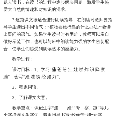
题去读书，在读书的过程中逐步解决问题。激发学生热
爱大自然的情趣和对知识的渴求。
3.这篇课文很适合进行朗读指导，在朗读时教师要指
导学生读出不同语气：“植物要旅行靠的什么办法?”要读
出疑问的语气。如果学生读书时有困难，教师可以亲自
做好示范工作，也可以与班中朗读能力强的学生密切配
合，使学生们感受到朗读艺术的感染力。
教学过程：
课时目标：1、学习“蒲 苍 纷 洼 娃 啪 炸 识 降 察
蹦”，会写“娃 洼 纷 经 如 好”。
2、积累词语。
3、了解课文大意。
教学重点：识记生字“洼——娃”“降、察、蹦”等几
个字抓课文生字词，着重指导书写“绞丝旁”和“女字