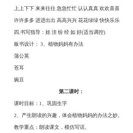
上上下下 来来往往 急急忙忙 认认真真 欢欢喜喜
许许多多 进进出出 高高兴兴 花花绿绿 快快乐乐
四.书写指导：娃 洼 纷 经 如 好(适当调控)
板书设计： 3、植物妈妈有办法
蒲公英
苍耳
豌豆
第二课时：
课时目标：1、巩固生字
2、产生朗读的兴趣，体会植物妈妈的办法之妙。
教学重点：朗读课文，模仿写话。