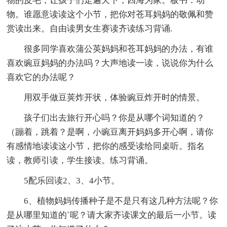
物的皮毛，让孩子们走遍天下，四海为家。板书：动
物。谁愿意读读这个小节，把你对苍耳妈妈的敬佩和赞
赏读出来。自由读男女生赛读齐读练习背诵.
很多同学喜欢蒲公英妈妈和苍耳妈妈的办法，有谁
喜欢豌豆妈妈的办法吗？大声地读一读，说说你为什么
喜欢它的办法呢？
用双手做豆荚炸开状，体验豌豆炸开时的情景。
孩子们出去旅行开心吗？你是从哪个词知道的？
（蹦着，跳着？是啊，小豌豆离开妈妈多开心啊，请你
有感情地读读这小节，把你的感受读给同桌听。指名
读，教师引读，学生接读。练习背诵。
5配乐回读2、3、4小节。
6、植物妈妈传播种子是不是只有这几种方法呢？你
是从哪里知道的`呢？请大家齐读课文的最后一小节。读