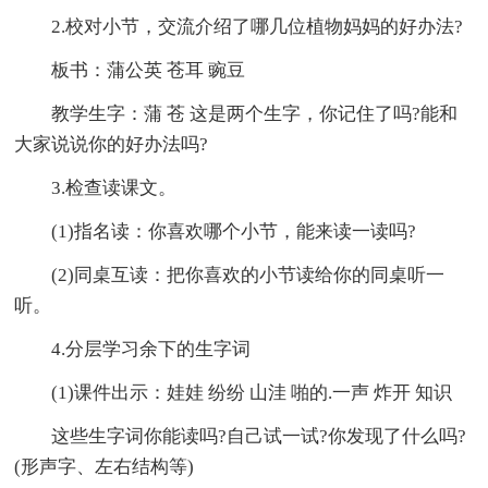
2.校对小节，交流介绍了哪几位植物妈妈的好办法?
板书：蒲公英 苍耳 豌豆
教学生字：蒲 苍 这是两个生字，你记住了吗?能和
大家说说你的好办法吗?
3.检查读课文。
(1)指名读：你喜欢哪个小节，能来读一读吗?
(2)同桌互读：把你喜欢的小节读给你的同桌听一
听。
4.分层学习余下的生字词
(1)课件出示：娃娃 纷纷 山洼 啪的.一声 炸开 知识
这些生字词你能读吗?自己试一试?你发现了什么吗?
(形声字、左右结构等)