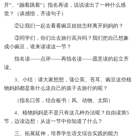
开”、“蹦着跳着”）指名再读，说说读出了一种什么感
觉？（谈感悟，齐读句子）
②让我们一起去看看豌豆娃娃怎样离开妈妈的？
③同学们，你们出去旅行高兴吗？我们把自己想象
成小豌豆，谁来读读这一节？
指名读——点评——再指名读——愿意读的起立齐
读。
3、小结：请大家想想，蒲公英、苍耳、豌豆这些植
物妈妈都是靠什么送自己的孩子去旅行的呢？
（指名口答，结合板书：风、动物、太阳）
4、植物妈妈是不是只有这几种办法呢？自由读第5
节，边读边想：从这一节中你知道了什么？
三、拓展延伸，培养学生语文综合实践的能力