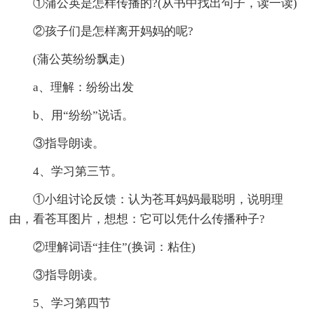
①蒲公英是怎样传播的?(从书中找出句子，读一读)
②孩子们是怎样离开妈妈的呢?
(蒲公英纷纷飘走)
a、理解：纷纷出发
b、用“纷纷”说话。
③指导朗读。
4、学习第三节。
①小组讨论反馈：认为苍耳妈妈最聪明，说明理
由，看苍耳图片，想想：它可以凭什么传播种子?
②理解词语“挂住”(换词：粘住)
③指导朗读。
5、学习第四节