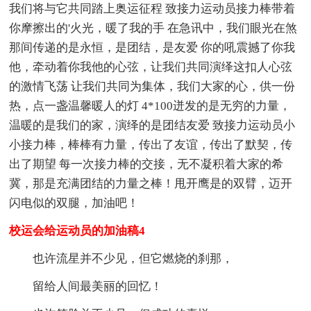
我们将与它共同踏上奥运征程 致接力运动员接力棒带着
你摩擦出的'火光，暖了我的手 在急讯中，我们眼光在煞
那间传递的是永恒，是团结，是友爱 你的吼震撼了你我
他，牵动着你我他的心弦，让我们共同演绎这扣人心弦
的激情飞荡 让我们共同为集体，我们大家的心，供一份
热，点一盏温馨暖人的灯 4*100迸发的是无穷的力量，
温暖的是我们的家，演绎的是团结友爱 致接力运动员小
小接力棒，棒棒有力量，传出了友谊，传出了默契，传
出了期望 每一次接力棒的交接，无不凝积着大家的希
冀，那是充满团结的力量之棒！甩开鹰是的双臂，迈开
闪电似的双腿，加油吧！
校运会给运动员的加油稿4
也许流星并不少见，但它燃烧的刹那，
留给人间最美丽的回忆！