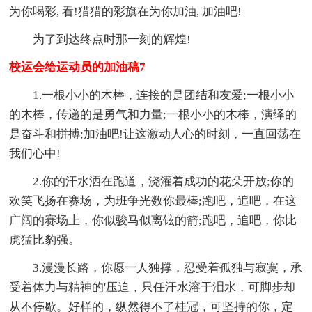
为你喝彩, 看!猎猎的彩旗在为你加油, 加油吧!
为了到达终点时那一刻的辉煌!
校运会给运动员的加油稿7
1.一根小小的木棒，连接的是团结和友爱;一根小小
的木棒，传递的是勇气和力量;一根小小的木棒，演绎的
是奋斗和拼搏;加油吧!让这激动人心的时刻，一直回荡在
我们心中!
2.你的汗水洒在跑道，浇灌着成功的花朵开放;你的
欢笑飞扬在赛场，为班争光数你最棒;跑吧，追吧，在这
广阔的赛场上，你似骏马似离铉的箭;跑吧，追吧，你比
虎猛比豹强。
3.漫漫长路，你愿一人独撑，忍受着孤独与寂寞，承
受着体力与精神的'压迫，只任汗水溶于泪水，可脚步却
从不停歇。好样的，纵然得不了桂冠，可坚持的你，定