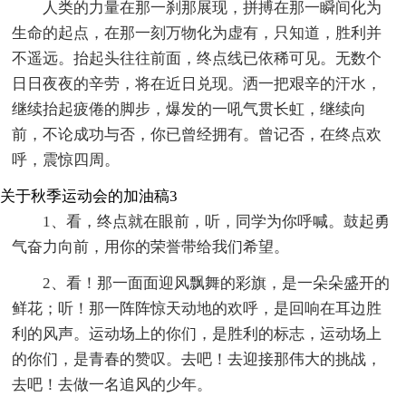
人类的力量在那一刹那展现，拼搏在那一瞬间化为
生命的起点，在那一刻万物化为虚有，只知道，胜利并
不遥远。抬起头往往前面，终点线已依稀可见。无数个
日日夜夜的辛劳，将在近日兑现。洒一把艰辛的汗水，
继续抬起疲倦的脚步，爆发的一吼气贯长虹，继续向
前，不论成功与否，你已曾经拥有。曾记否，在终点欢
呼，震惊四周。
关于秋季运动会的加油稿3
1、看，终点就在眼前，听，同学为你呼喊。鼓起勇
气奋力向前，用你的荣誉带给我们希望。
2、看！那一面面迎风飘舞的彩旗，是一朵朵盛开的
鲜花；听！那一阵阵惊天动地的欢呼，是回响在耳边胜
利的风声。运动场上的你们，是胜利的标志，运动场上
的你们，是青春的赞叹。去吧！去迎接那伟大的挑战，
去吧！去做一名追风的少年。