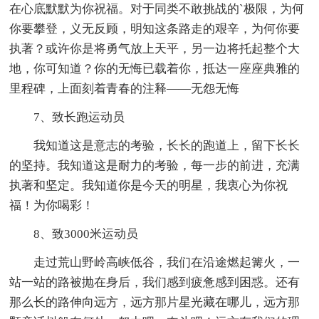
在心底默默为你祝福。对于同类不敢挑战的`极限，为何
你要攀登，义无反顾，明知这条路走的艰辛，为何你要
执著？或许你是将勇气放上天平，另一边将托起整个大
地，你可知道？你的无悔已载着你，抵达一座座典雅的
里程碑，上面刻着青春的注释——无怨无悔
7、致长跑运动员
我知道这是意志的考验，长长的跑道上，留下长长
的坚持。我知道这是耐力的考验，每一步的前进，充满
执著和坚定。我知道你是今天的明星，我衷心为你祝
福！为你喝彩！
8、致3000米运动员
走过荒山野岭高峡低谷，我们在沿途燃起篝火，一
站一站的路被抛在身后，我们感到疲惫感到困惑。还有
那么长的路伸向远方，远方那片星光藏在哪儿，远方那