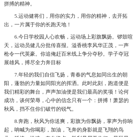
拼搏的精神。
5.运动健将们，用你的实力，用你的精神，去开拓
出，一片属于你的长跑天地！
6.今日学校园人心欢畅，运动场上彩旗飘扬。锣鼓喧
天，运动员健儿分批传喜报。溢香桃李风华正茂，一声
枪令一代英豪。你追俺赶百米线上争分夺秒。学子夺冠
展雄风，搏尽全力奔目标
7.年轻的我们自信飞扬，青春的气息如同出生的朝
阳，蓬勃的力量如同阳光的挥洒。此时此刻，跑道便是
我们精彩的舞台，声声加油便是我们最高的奖项！论何
成功，谈何荣辱，心中的信念只有一个：拼搏！萧瑟的
秋风，挡不住你们破竹的锐气。
8.奔跑，秋风为你送爽，彩旗为你飘扬，掌声为你响
起，呐喊为你喝彩，加油，飞奔的身影就是飞翔的鸟