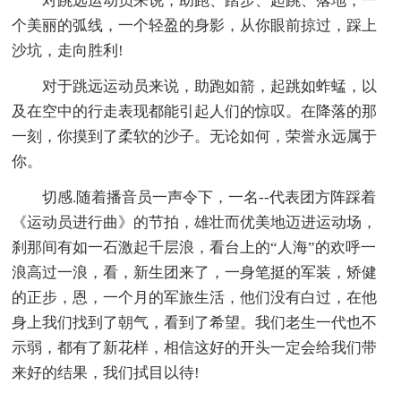
对跳远运动员来说，助跑、踏步、起跳、落地，一
个美丽的弧线，一个轻盈的身影，从你眼前掠过，踩上
沙坑，走向胜利!
对于跳远运动员来说，助跑如箭，起跳如蚱蜢，以
及在空中的行走表现都能引起人们的惊叹。在降落的那
一刻，你摸到了柔软的沙子。无论如何，荣誉永远属于
你。
切感.随着播音员一声令下，一名--代表团方阵踩着
《运动员进行曲》的节拍，雄壮而优美地迈进运动场，
刹那间有如一石激起千层浪，看台上的“人海”的欢呼一
浪高过一浪，看，新生团来了，一身笔挺的军装，矫健
的正步，恩，一个月的军旅生活，他们没有白过，在他
身上我们找到了朝气，看到了希望。我们老生一代也不
示弱，都有了新花样，相信这好的开头一定会给我们带
来好的结果，我们拭目以待!