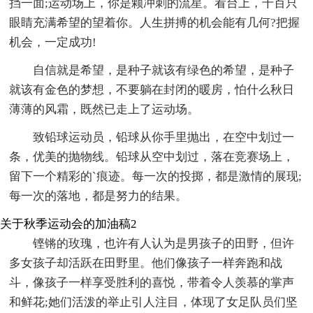
挡一面;运动场上，你是颗冲刺的流星。看台上，千百只
眼睛充满希望的望着你。人生拼搏的机会能有几何?把握
机会，一定成功!
自信就是希望，是种子就该有绿色的希望，是种子
就该有金色的梦想，不要躺在封闭的暖房，怕什么秋日
薄薄的风霜，既然已走上了运动场。
致铅球运动员，铅球从你手里抛出，在空中划过一
条，优美的抛物线。铅球从空中划过，落在竞赛场上，
留下一个精彩的`痕迹。每一次的投掷，都是激情的展现;
每一次的落地，都是努力的结果。
关于秋季运动会的加油稿2
铿锵的玫瑰，也许有人认为是男孩子的田野，但许
多女孩子却活跃在田野里。他们像孩子一样奔跑和战
斗，像孩子一样享受胜利的喜悦，带着令人羡慕的掌声
和鲜花;她们活泼的举止引人注目，体现了女足队员们坚