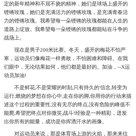
定的新年精神和不屈不挠的精神，她们是球场上盛开的
铿锵玫瑰，她们是充满活力的铿锵玫瑰，是充满青春活
力的铿锵玫瑰。我希望每一朵铿锵的玫瑰都能在人生的
道路上绽放。我希望每一朵铿锵的玫瑰都能站在斗争的
战场上。
现在是男子200米比赛。冬天，盛开的梅花不怕严
寒，运动员们像梅花一样勇敢，不怕困难和障碍。在我
们眼中，无论结果如何，他们都是最好的。加油，--X运
动员加油!
不是鲜花,不是荣耀的时刻,只有持久的'信念,转变为
运行,燃烧的梦想在你心中,走在你的脚,你用你的行动来描
述这个过程的重要性,没有无尽的终点,没有危险的峰值不
能爬,希望把终点对你微笑,战斗!经验是一种精彩，迸发
出你所有的能量，成功是你挥洒汗水的画像。
对运动员来说，那是体育场上游的火焰，那来来往