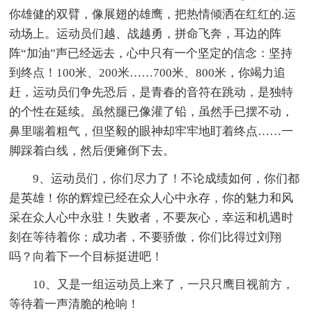
你雄健的双臂，像展翅的雄鹰，把热情倾洒在红红的.运
动场上。运动员们越、战越勇，拼命飞奔，耳边的阵
阵“加油”声已经远去，心中只有一个坚定的信念：坚持
到终点！100米、200米……700米、800米，你竭力追
赶，运动员们争先恐后，是青春的音符在跳动，是独特
的个性在延续。虽然腿已像灌了铅，虽然手已摆不动，
鼻里喘着粗气，但坚毅的眼神却牢牢地盯着终点……一
脚踩着白线，然后便瘫倒下去。
9、运动员们，你们尽力了！不论成绩如何，你们都
是英雄！你的辉煌已经在众人心中永存，你的魅力和风
采在众人心中永驻！失败者，不要灰心，幸运和机遇时
刻在等待着你；成功者，不要骄傲，你们比得过刘翔
吗？向着下一个目标挺进吧！
10、又是一组运动员上来了，一只只鹰目视前方，
等待着一声清脆的枪响！