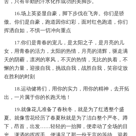
苦，只有辛勤的汗水化作成功的美脚步。
16.场上英姿显自豪，脚下步伐在飞奔。你们是骄
傲。你们是自豪，跑道因你幻彩，面对红色跑道，你们
挥洒自如，不惧一切冲向重点
17.你们是青春的宠儿，是太阳之子，是月亮的儿
女，用青春的活力，太阳的热情，月亮的清辉，驱走满
天的阴霾，凛冽的寒风，不灭的热情，无比的执着，不
懈的力量，迎接自我，挑战自我，战胜自我，笑容绽放
在胜利的时刻
18.运动健将们，用你的实力，用你的精神，去开拓
出，一片属于你的长跑天地！
19.就像花儿准备了春秋冬，就是为了红透整个盛
夏。就像雪花经历了春夏秋就是为了洁白整个严冬。蹲
下，昂首，出发……轻轻的一抬脚，便牵动了全场的目
光。潇洒的挥挥手，便满足了那一份无言的等待。迎着