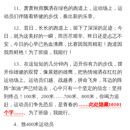
11、萧萧秋雨飘洒在绿色的跑道上，运动场上，运
动员们伴随着矫健的步伐，奏出新的乐章。
12、昔日，长长的跑道上，留下了深深的足迹；今
日，就为这美好的一瞬，而历尽艰辛。昨日还是忐忑不
安，今日的心早已热血沸腾，比赛因我而精彩！跑道因
我而鲜艳！为了班级，我能行！
13、在这短短的几分钟内，迈开你有力的步伐，摆
开你雄健的双臂，像展翅的雄鹰，把热情倾洒在红红的
运动场上。运动员们越、战越勇，拼命飞奔，耳边的阵
阵“加油”声已经远去，心中只有一个坚定的信念：坚持
到终点！100米、200米……700米、800米，你竭力追
赶，运动员们争先恐后，是青春的
……此处隐藏10101
个字……
。为了班级，我能行。
4、致400米运动员